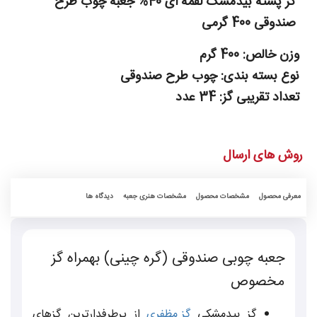
گز پسته بیدمشک لقمه ای 40% جعبه چوب طرح
صندوقی 400 گرمی
وزن خالص:
400 گرم
نوع بسته بندی:
چوب طرح صندوقی
تعداد تقریبی گز:
34 عدد
روش های ارسال
معرفی محصول
مشخصات محصول
مشخصات هنری جعبه
دیدگاه ها
جعبه چوبی صندوقی (گره چینی) بهمراه گز
مخصوص
گز بیدمشکی
گز مظفری
از پرطرفدارترین گزهای