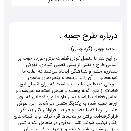
20*23*35 میلیمتر
امر و مهر تاییدی بر تولیدات برند گز مظفری است
.
علیرغم اینکه در گز از هیچ ماده نگهدارنده ای
درباره طرح جعبه :
استفاده نمیشود، ماندگاری بالایی داشته و
درشرایط مناسب به مدت طولانی حتی یک سال
. جعبه چوبی (گره چینی)
در این هنر با متصل کردن قطعات برش خورده چوب بر
میتوان نگهداری کرد، البته بهتراست گز به صورت
اساس طرح و نقش از پیش تعیین شده‌ای، نقوش
تازه مصرف شود.ماندگاری و نگهداری گز به مدت
متقارن، منظم و هماهنگی ایجاد می‌کنند که اغلب ما
نمونه‌هایی از آن را بر درب‌ها و پنجره‌های بناهای
طولانی تر، این شیرینی شگفت انگیز را گزینه ای
تاریخی دیده‌ایم. جالب اینجاست که برای اتصال این
قطعات از هیچ گونه چسب یا میخی استفاده نمی‌شود و
مناسب و مقرون به صرفه برای پذیرایی های
تمامی قطعات با استفاده از فاق‌ها و زبانه‌هایی که روی
آن‌ها تعبیه شده به یکدیگر متصل می‌شوند. این نقوش
سریع و زیبنده مهمان نوازی فاخر ایرانیان تبدیل
هندسی زیبا که با دقت و ظرافت فراوانی کنار یکدیگر
قرار گرفته‌اند، وقتی بر پنجره‌ها قرار گرفته و با شیشه‌های
کرده است . علاوه بر این به خاطر استفاده از
رنگی ترکیب شوند، نقش موثری در متعادل نگه داشتن
افزودنی های گیاهی متعدد که هر کدام به تنهایی
میزان روشنایی فضا داشته و از طرف دیگر به عنوان