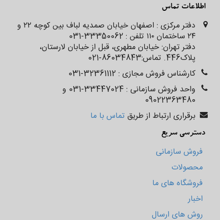
اطلاعات تماس
دفتر مرکزی : اصفهان خیابان صمدیه لباف بین کوچه ۲۲ و
۲۴ ساختمان ۱۱۰ تلفن : 33350062-031
دفتر تهران: خیابان مطهری، قبل از خیابان لارستان،
پلاک‌‌‌‌‌‌446. تماس:86034843-021
کارشناس فروش مجازی : 32361112-031
واحد فروش سازمانی : 33447024-031 و
09022363480
برقراری ارتباط از طریق
تماس با ما
دسترسی سریع
فروش سازمانی
محصولات
فروشگاه های ما
اخبار
روش های ارسال