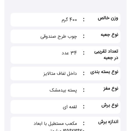
اصفهان است و مهمترین سوغات اصفهان به شمار
می رود . از انواع گز اصفهان می توان به
وزن خالص
:
400 گرم
گز لقمه ای
،
گزآردی
،
گز سکه ای
و
گزانگشت پیچ
نوع جعبه
:
چوب طرح صندوقی
اشاره نمود.
استفاده از طعم دهنده های قدیمی و سنتی این
تعداد تقریبی
:
34 عدد
در جعبه
صنعت مانند انگبین ،شیرخشت ، عسل و...
نوع بسته بندی
:
; همچنین توان فنی بالا و تسلط به هنر گزسازی
داخل لفاف متالایز
تولید محصول بی نظیر از نظر طعم ، بافت وعطر،
نوع مغز
:
پسته بیدمشک
گزمظفری
را انتخاب برترعلاقه مندان به این
نوع برش
:
لقمه ای
شیرینی اصیل ایرانی نموده است .بیش از 9 دهه
فعالیت مستمر بدون هیاهوی تبلیغاتی موید این
اندازه برش
:
مکعب مستطیل با ابعاد