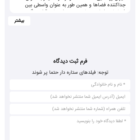
جداکننده فضاها و همین طور به عنوان واسطی بین
دارای خواص اثبات شده متعددی هستند، و
فضاهای داخلی و خارجی مورد استفاده قرار می‌گیرند.
همچنین مغزهای بادام و پسته سرشار از خواص
است. می توان گفت گز بهترین شیرینی برای تمام
سنین به خصوص کودکان است.
گز باید در جای خشک و خنک نگهداری شود.
فرم ثبت دیدگاه
توجه: فیلدهای ستاره دار حتما پر شوند
بهترین شیوه خرید به اندازه مصرف است. ولی
چنانچه بخواهید گز را به مدت طولانی نگهداری
کنید، هر بسته را قبل از باز کردن روکش روی جعبه
در یک کیسه نایلونی قرار دهید و به گونه ای بسته
بندی کنید که هوای محیط وارد آن نشود و آن را
در فریزر قرار دهید، به این روش می توانید گز را تا