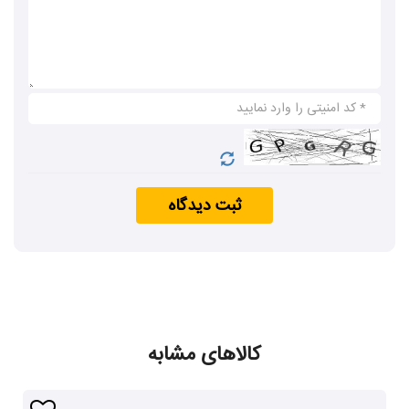
یک سال نگهداری کنید ونیم ساعت قبل از سرو
کردن از فریزر خارج نمایید. در فصل زمستان
ترجیحاً گز را­­ در اتاق فاقد وسایل گرمایشی
نگهداری نمایید
.​​
دیگر
محصولات
گز مظفری
:
سوهان عسلی
،
لوز بادام ونارگیل
،
ثبت دیدگاه
انواع شربت های سنتی
،
نبات و پولکی
کالاهای مشابه