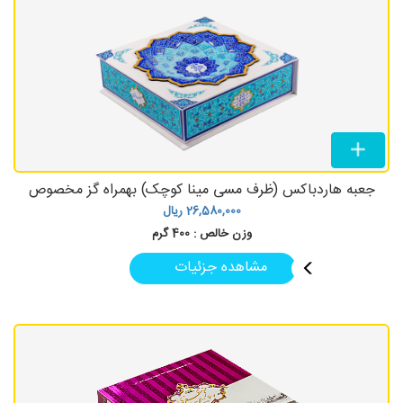
جعبه هاردباکس (ظرف مسی مینا کوچک) بهمراه گز مخصوص
26,580,000
ریال
وزن خالص :
400 گرم
مشاهده جزئیات