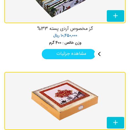
گز مخصوص آردی پسته 33%
10,450,000
ریال
وزن خالص :
400 گرم
مشاهده جزئیات