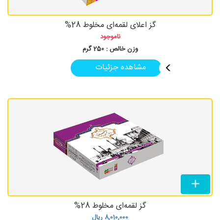
گز اعلای لقمه‌ای مخلوط 28%
ناموجود
وزن خالص :
250 گرم
مشاهده جزئیات
گز لقمه‌ای مخلوط 28%
8,010,000
ریال