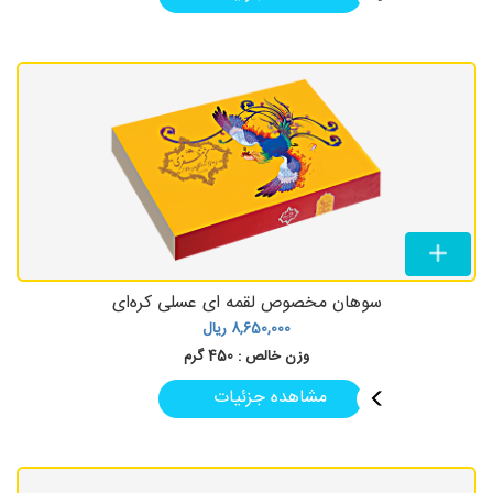
سوهان مخصوص لقمه ای عسلی کره‌ای
8,650,000
ریال
وزن خالص :
450 گرم
مشاهده جزئیات