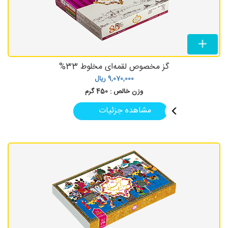
گز مخصوص لقمه‌ای مخلوط 33%
9,070,000
ریال
وزن خالص :
450 گرم
مشاهده جزئیات