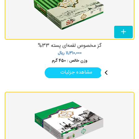
گز مخصوص لقمه‌ای پسته 33%
11,310,000
ریال
وزن خالص :
450 گرم
مشاهده جزئیات