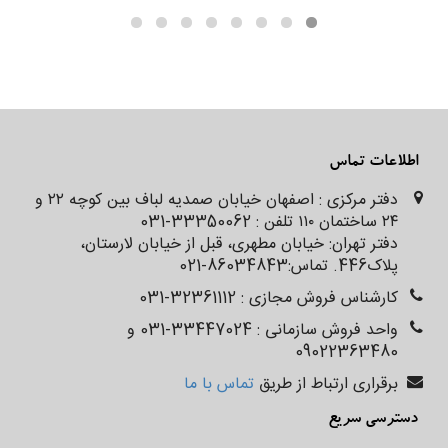
اطلاعات تماس
دفتر مرکزی : اصفهان خیابان صمدیه لباف بین کوچه ۲۲ و
۲۴ ساختمان ۱۱۰ تلفن : 33350062-031
دفتر تهران: خیابان مطهری، قبل از خیابان لارستان،
پلاک‌‌‌‌‌‌446. تماس:86034843-021
کارشناس فروش مجازی : 32361112-031
واحد فروش سازمانی : 33447024-031 و
09022363480
برقراری ارتباط از طریق
تماس با ما
دسترسی سریع