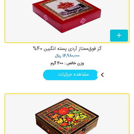
گز فوق‌ممتاز آردی پسته انگبین 40%
14,980,000
ریال
وزن خالص :
400 گرم
مشاهده جزئیات