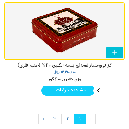
گز فوق‌ممتاز لقمه‌ای پسته انگبین 40% (جعبه فلزی)
16,610,000
ریال
وزن خالص :
400 گرم
مشاهده جزئیات
«
3
2
1
»