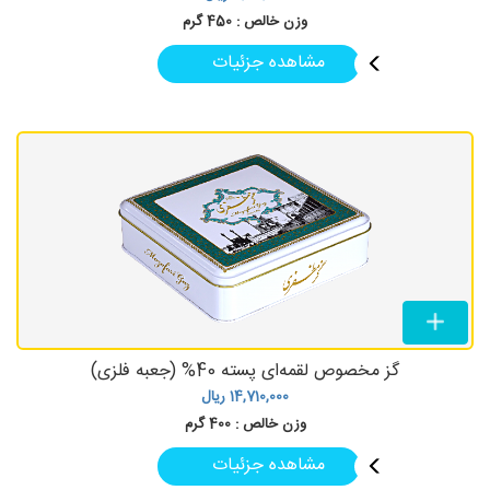
وزن خالص :
450 گرم
مشاهده جزئیات
گز مخصوص لقمه‌ای پسته 40% (جعبه فلزی)
14,710,000
ریال
وزن خالص :
400 گرم
مشاهده جزئیات