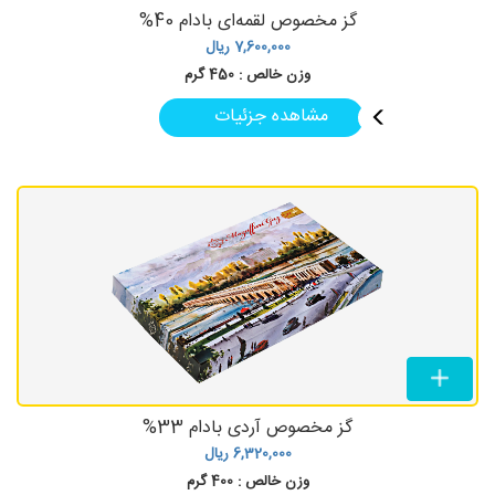
گز مخصوص لقمه‌ای بادام 40%
7,600,000
ریال
وزن خالص :
450 گرم
مشاهده جزئیات
گز مخصوص آردی بادام 33%
6,320,000
ریال
وزن خالص :
400 گرم