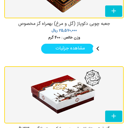
جعبه چوبی دکوپاژ (گل و مرغ) بهمراه گز مخصوص
25,570,000
ریال
وزن خالص :
400 گرم
مشاهده جزئیات