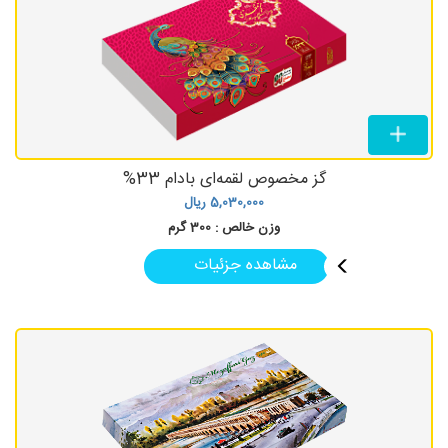
گز مخصوص لقمه‌ای بادام 33%
5,030,000
ریال
وزن خالص :
300 گرم
مشاهده جزئیات