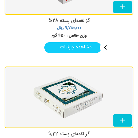
گز لقمه‌ای پسته 28%
9,780,000
ریال
وزن خالص :
450 گرم
مشاهده جزئیات
گز لقمه‌ای پسته 22%