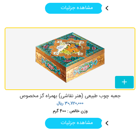
مشاهده جزئیات
جعبه چوب طبیعی (هنر نقاشی) بهمراه گز مخصوص
30,720,000
ریال
وزن خالص :
400 گرم
مشاهده جزئیات