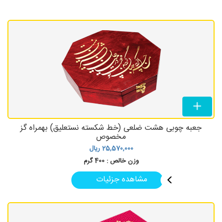
جعبه چوبی هشت ضلعی (خط شکسته نستعلیق) بهمراه گز
مخصوص
25,570,000
ریال
وزن خالص :
400 گرم
مشاهده جزئیات