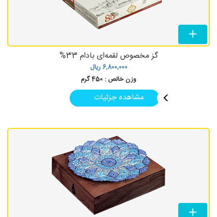
گز مخصوص لقمه‌ای بادام 33%
6,800,000
ریال
وزن خالص :
450 گرم
مشاهده جزئیات