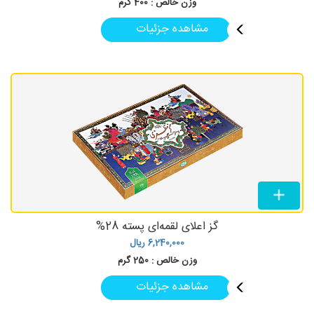
وزن خالص :
400 گرم
مشاهده جزئیات
گز اعلای لقمه‌ای پسته 28%
6,240,000
ریال
وزن خالص :
250 گرم
مشاهده جزئیات