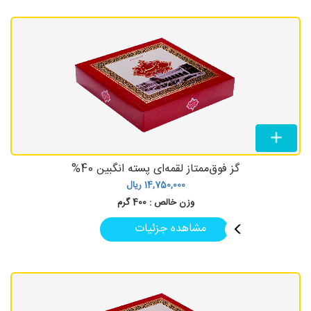
گز فوق‌ممتاز لقمه‌ای پسته انگبین 40%
14,750,000
ریال
وزن خالص :
400 گرم
مشاهده جزئیات