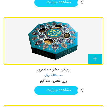
مشاهده جزئیات
پولکی مخلوط مظفری
2,150,000
ریال
وزن خالص :
500 گرم
مشاهده جزئیات