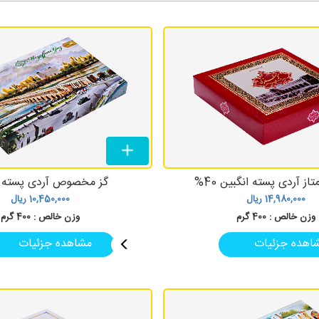
تاز آردی پسته انگبین 40%
گز مخصوص آردی پسته 33%
14,980,000
ریال
10,450,000
ریال
وزن خالص :
400 گرم
وزن خالص :
400 گرم
اهده جزئیات
مشاهده جزئیات