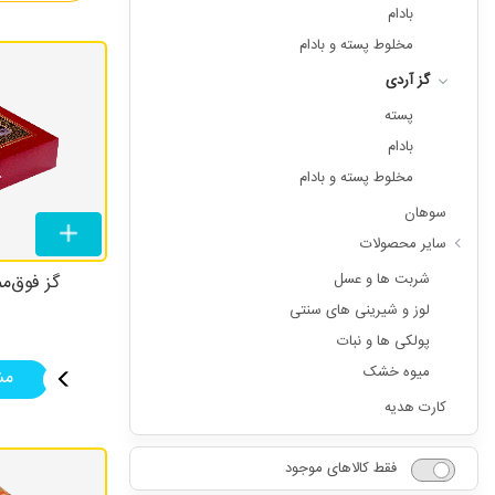
بادام
مخلوط پسته و بادام
گز آردی
پسته
بادام
مخلوط پسته و بادام
سوهان
سایر محصولات
شربت ها و عسل
گز فوق‌مم
لوز و شیرینی های سنتی
پولکی ها و نبات
میوه خشک
مش
کارت هدیه
فقط کالاهای موجود