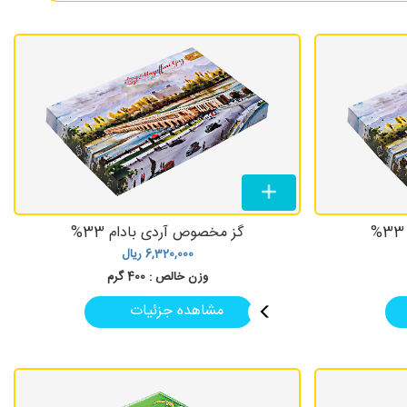
گز مخصوص آردی بادام 33%
6,320,000
ریال
وزن خالص :
400 گرم
مشاهده جزئیات