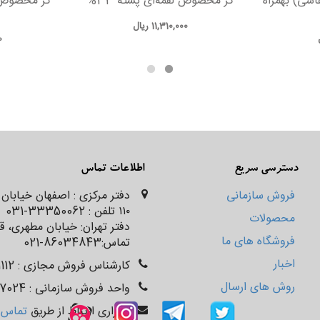
اشی) بهمراه
گز مخصوص لقمه‌ای پسته 33%
گز مخصوص ل
11,310,000
ریال
0
دسترسی سریع
اطلاعات تماس
فروش سازمانی
۱۱۰ تلفن : 33350062-031
محصولات
فروشگاه های ما
تماس:86034843-021
اخبار
کارشناس فروش مجازی : 32361112-031
روش های ارسال
واحد فروش سازمانی : 33447024-031 و 09022363480
برقراری ارتباط از طریق
تماس ب