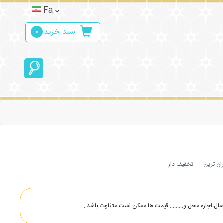
Fa
سبد خرید
0
ان ترین
تخفیف دار
،اجاره محل و......... قیمت ها ممکن است متفاوت باشد .