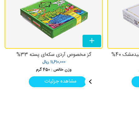
دمشک 40%
گز مخصوص آردی سکه‌ای پسته‌ 33%
11,610,000
ریال
وزن خالص :
450 گرم
مشاهده جزئیات