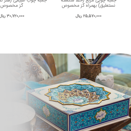
جعبه چوبی مربع (خط شکسته
جعبه چوب طبیعی (هنر نق
نستعلیق) بهمراه گز مخصوص
گز مخصوص
25,570,000
ریال
30,720,000
ریال