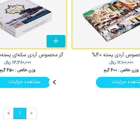
صوص آردی پسته 40%
گز مخصوص آردی سکه‌ای پسته‌بی
12,100,000
ریال
13,380,000
ریال
وزن خالص :
400 گرم
وزن خالص :
450 گرم
اهده جزئیات
مشاهده جزئیات
«
1
»