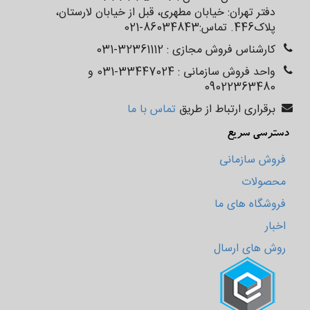
نبات و پولکی
دفتر تهران: خیابان مطهری، قبل از خیابان لارستان،
پلاک‌‌‌‌‌‌446. تماس:86034843-021
کارشناس فروش مجازی : 32361112-031
واحد فروش سازمانی : 33447024-031 و
09022363480
برقراری ارتباط از طریق
تماس با ما
دسترسی سریع
فروش سازمانی
محصولات
فروشگاه های ما
اخبار
روش های ارسال