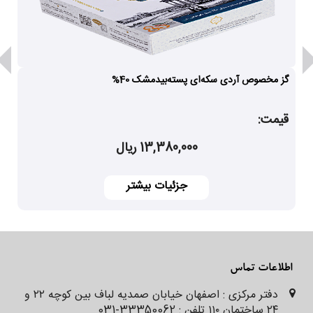
چنانچه بخواهید گز را به مدت طولانی نگهداری
کنید، هر بسته را قبل از باز کردن روکش روی جعبه
در یک کیسه نایلونی قرار دهید و به گونه ای بسته
گز مخصوص آردی سکه‌ای پسته‌بیدمشک 40%
بندی کنید که هوای محیط وارد آن نشود و آن را
قیمت:
در فریزر قرار دهید، به این روش می توانید گز را تا
13,380,000 ریال
یک سال نگهداری کنید ونیم ساعت قبل از سرو
کردن از فریزر خارج نمایید. در فصل زمستان
جزئیات بیشتر
ترجیحاً گز را­­ در اتاق فاقد وسایل گرمایشی
نگهداری نمایید
.​​
دیگر
محصولات
گز مظفری
:
سوهان عسلی
،
اطلاعات تماس
لوز بادام ونارگیل
،
انواع شربت های سنتی
،
دفتر مرکزی : اصفهان خیابان صمدیه لباف بین کوچه ۲۲ و
۲۴ ساختمان ۱۱۰ تلفن : 33350062-031