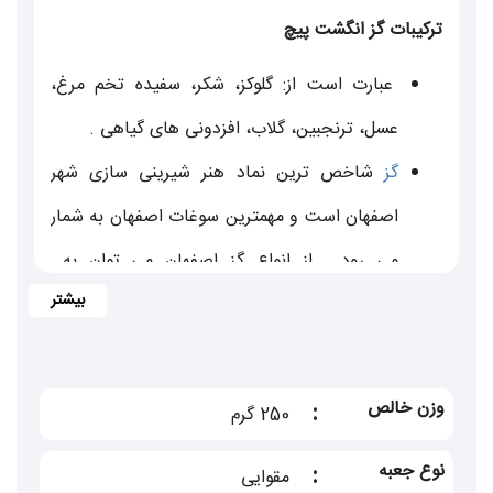
ترکیبات گز انگشت پیچ
عبارت است از: گلوکز، شکر، سفیده تخم مرغ،
عسل، ترنجبین، گلاب، افزدونی های گیاهی .
گز
شاخص ترین نماد هنر شیرینی سازی شهر
اصفهان است و مهمترین سوغات اصفهان به شمار
می رود . از انواع گز اصفهان می توان به
گز لقمه ای
،
گزآردی
،
گز سکه ای
و
گزانگشت پیچ
اشاره نمود.
استفاده از طعم دهنده های قدیمی و سنتی این
وزن خالص
:
250 گرم
صنعت مانند انگبین ،شیرخشت ، عسل و...
نوع جعبه
:
مقوایی
; همچنین توان فنی بالا و تسلط به هنر گزسازی