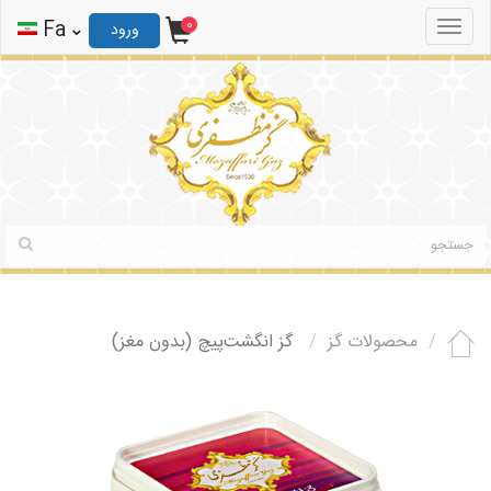
0
ثبت نام
ورود
Fa
0
Toggle
ورود
navigation
محصولات گز
گز انگشت‌پیچ (بدون مغز)