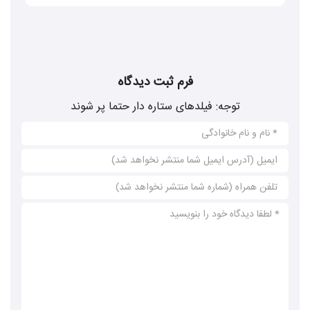
تولید محصول بی نظیر از نظر طعم ، بافت وعطر،
گزمظفری
را انتخاب برترعلاقه مندان به این
شیرینی اصیل ایرانی نموده است .بیش از 9 دهه
فرم ثبت دیدگاه
فعالیت مستمر بدون هیاهوی تبلیغاتی موید این
توجه: فیلدهای ستاره دار حتما پر شوند
امر و مهر تاییدی بر تولیدات برند گز مظفری است
.
علیرغم اینکه در گز از هیچ ماده نگهدارنده ای
استفاده نمیشود، ماندگاری بالایی داشته و
درشرایط مناسب به مدت طولانی حتی یک سال
میتوان نگهداری کرد، البته بهتراست گز به صورت
تازه مصرف شود.ماندگاری و نگهداری گز به مدت