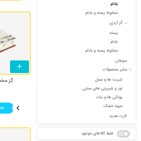
بادام
مخلوط پسته و بادام
گز آردی
پسته
بادام
مخلوط پسته و بادام
سوهان
سایر محصولات
شربت ها و عسل
گز مخصو
لوز و شیرینی های سنتی
پولکی ها و نبات
میوه خشک
مش
کارت هدیه
فقط کالاهای موجود