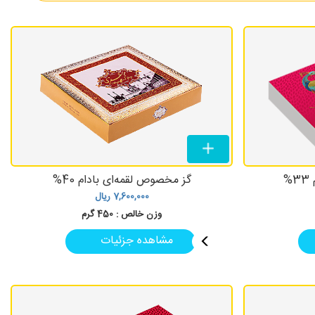
%
گز مخصوص لقمه‌ای بادام 40%
7,600,000
ریال
وزن خالص :
450 گرم
مشاهده جزئیات