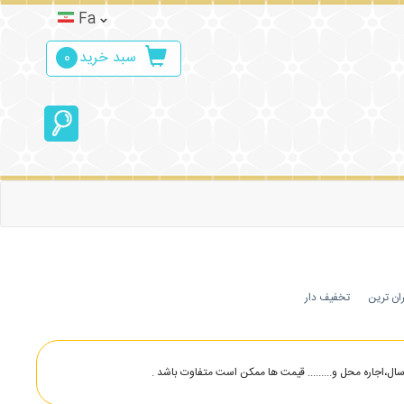
Fa
سبد خرید
0
ان ترین
تخفیف دار
،اجاره محل و......... قیمت ها ممکن است متفاوت باشد .