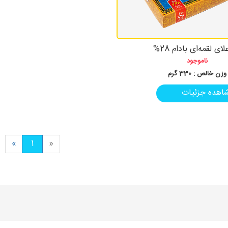
لای لقمه‌ای بادام 28%
ناموجود
وزن خالص :
330 گرم
اهده جزئیات
«
1
»