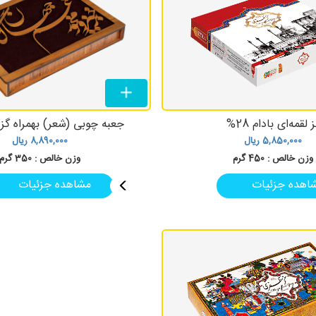
 لقمه‌ای بادام 28%
جعبه چوبی (شعر) بهمراه 
5,850,000
ریال
8,890,000
ریال
وزن خالص :
450 گرم
وزن خالص :
350 گرم
اهده جزئیات
مشاهده جزئیات