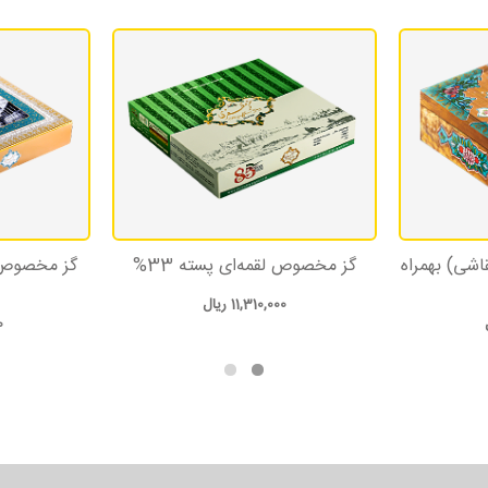
اشی) بهمراه
گز مخصوص لقمه‌ای پسته 33%
گز مخصوص ل
11,310,000
ریال
0