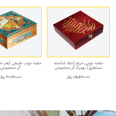
جعبه چوبی مربع (خط شکسته
جعبه چوب طبیعی (هنر نق
نستعلیق) بهمراه گز مخصوص
گز مخصوص
25,570,000
ریال
30,720,000
ریال