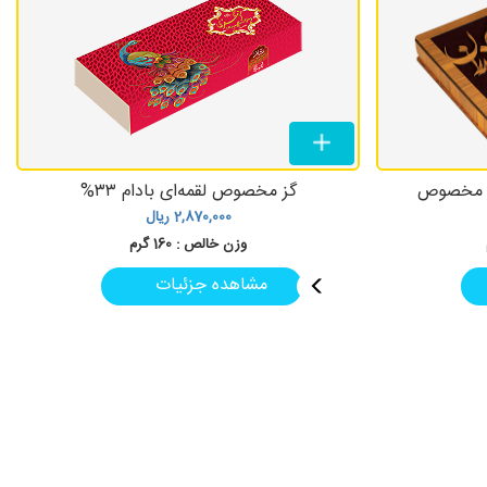
گز مخصوص
گز مخصوص لقمه‌ای بادام ۳۳%
2,870,000
ریال
وزن خالص :
160 گرم
مشاهده جزئیات