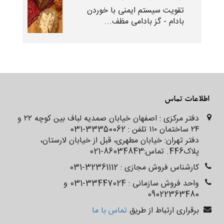
تقویت سیستم‌ ایمنی با خوردن
بادام - گز بادامی مظف...
اطلاعات تماس
دفتر مرکزی : اصفهان خیابان صمدیه لباف بین کوچه ۲۲ و
۲۴ ساختمان ۱۱۰ تلفن : 33350062-031
دفتر تهران: خیابان مطهری، قبل از خیابان لارستان،
پلاک‌‌‌‌‌‌446. تماس:86034843-021
کارشناس فروش مجازی : 32361112-031
واحد فروش سازمانی : 33447024-031 و
09022363480
برقراری ارتباط از طریق
تماس با ما