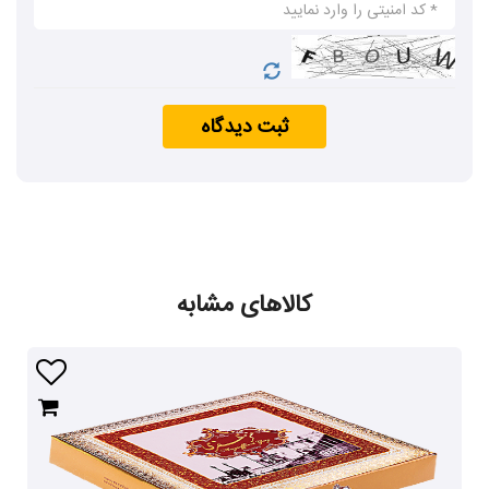
شرایط دمایی کمتر از 20 درجه سانتیگراد برای
نگهداری گز های آردی ضروری است
.
در فصل
ثبت دیدگاه
زمستان ترجیحاً گز را­­ در اتاق فاقد وسایل
گرمایشی نگهداری نمایید
.
دیگر محصولات گز مظفری
سوهان عسلی
،
لوز بادام ونارگیل
،
انواع شربت های سنتی
،
نبات و پولکی
کالاهای مشابه