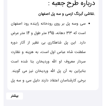
درباره طرح جعبه :
استفاده نمی شود، ماندگاری بالایی داشته و
درشرایط مناسب به مدت طولانی حتی یک سال
.نقاشی آبرنگ ازسی و سه پل اصفهان
میتوان نگهداری کرد، البته بهتراست گز به صورت
سی وسه پل بر روی رودخانه زاینده رود اصفهان
تازه مصرف شود.ماندگاری و نگهداری گز به مدت
است که 33 دهانه، 295 متر طول و 14 متر عرض
طولانی تر، این شیرینی شگفت انگیز را گزینه ای
دارد. این پل شاهکاری بی‏ نظیر از آثار دوره
مناسب و مقرون به صرفه برای پذیرایی های
سلطنت شاه‏ عباس اول است، به هزینه و نظارت
سریع و زیبنده مهمان نوازی فاخر ایرانیان تبدیل
سردار معروف او الله ‏وردی‏خان بنا شده است
کرده است . علاوه بر این به خاطر استفاده از
بنابراین به آن پل الله ‏وردی‏خان نیز می گویند.
افزودنی های گیاهی متعدد که هر کدام به تنهایی
برخی کارشناسان اعتقاد دارند دلیل سی و سه پل
دارای خواص اثبات شده متعددی هستند، و
بودن پل این است که بیشتر سازه های آبی و پل
همچنین مغزهای بادام و پسته سرشار از خواص
ها نمادی از آناهیتا می باشند و عدد صد و سی و