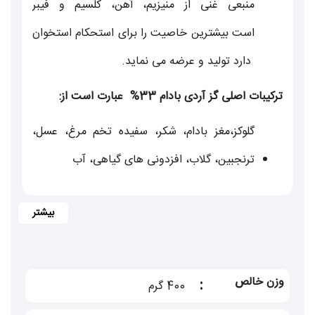
منبعی غنی از منیزیم، آهن، کلسیم و فیبر
است بیشترین خاصیت را برای استحکام استخوان
دارد تولید و عرضه می نماید.
ترکیبات اصلی
گز آردی
بادام 33%
عبارت است از
:
گلوکز،مغز بادام، شکر، سفیده تخم مرغ، عسل،
ترنجبین، گلاب، افزدونی های گیاهی، آب
.
گز
شاخص ترین نماد هنر شیرینی سازی شهر
اصفهان است و مهمترین سوغات اصفهان به شمار
می رود . از انواع گز اصفهان می توان به
وزن خالص
:
400 گرم
گز لقمه ای
،
گزآردی
،
گز سکه ای
،
گزانگبین
و