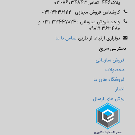
پلاک‌‌‌‌‌‌446. تماس:86034843-021
کارشناس فروش مجازی : 32361112-031
واحد فروش سازمانی : 33447024-031 و
09022363480
برقراری ارتباط از طریق
تماس با ما
دسترسی سریع
فروش سازمانی
محصولات
فروشگاه های ما
اخبار
روش های ارسال