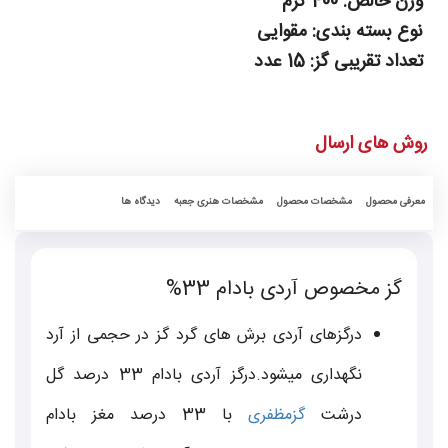
وزن خالص:
400 گرم
نوع بسته بندی:
مقوایی
تعداد تقریبی گز:
15 عدد
روش های ارسال
معرفی محصول
مشخصات محصول
مشخصات هنری جعبه
دیدگاه ها
گز مخصوص آردی بادام 33%
درگزهای آردی برش های گرد گز در حجمی از آرد
نگهداری میشود.درگز آردی بادام 33 درصد گل
درشت
گزمظفری
با 33 درصد مغز بادام