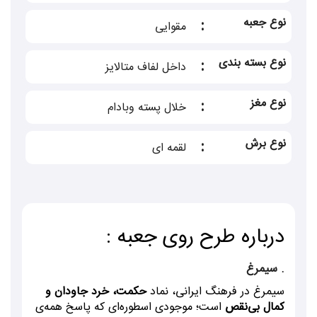
شود و با داشتن آرد جوانه گندم و آرد کامل و
نوع جعبه
:
مقوایی
عسل منبع بسیار مقوی است و به علت داشتن کره
نوع بسته بندی
:
داخل لفاف متالایز
حیوانی مرغوب، عسل، هل و زعفران عطر و طعم
بسیار مطلوبی دارد و در کنار
گز
، پای ثابت
نوع مغز
:
خلال پسته وبادام
پذیرایی های نوروز، هدایا و سوغات اصفهان می
نوع برش
:
لقمه ای
باشد
.
سوهان باید در دمای زیر 20 درجه در جای خشک
و خنک نگهداری شود . درصورت رعایت شرایط
درباره طرح روی جعبه :
می توان تا 4 ماه سوهان عسلی گز مظفری را
.
سیمرغ
نگهداری کرد .
سیمرغ در فرهنگ ایرانی، نماد
حکمت، خرد جاودان و
دیگر
محصولات
گز مظفری :
گز لقمه ای
،
گز آردی
،
کمال بی‌نقص
است؛ موجودی اسطوره‌ای که پاسخ همه‌ی