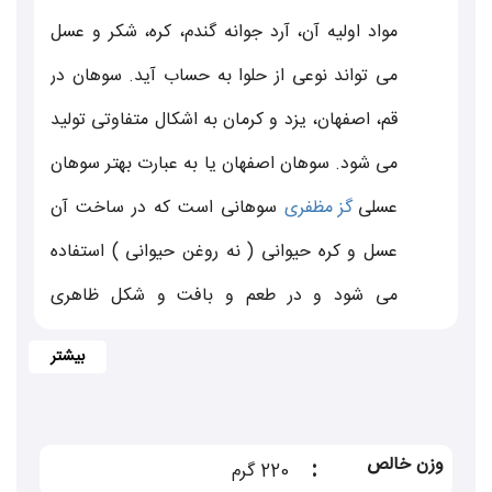
مواد اولیه آن، آرد جوانه گندم، کره، شکر و عسل
می تواند نوعی از حلوا به حساب آید. سوهان در
قم، اصفهان، یزد و کرمان به اشکال متفاوتی تولید
می شود. سوهان اصفهان یا به عبارت بهتر سوهان
عسلی
گز مظفری
سوهانی است که در ساخت آن
عسل و کره حیوانی ( نه روغن حیوانی ) استفاده
می شود و در طعم و بافت و شکل ظاهری
متفاوت از
سوهان
قم است و به علت محتوای
چربی کمتر، ماندگاری بالاتری نسبت به سوهان قم
دارد. سوهان عسلی
گز مظفری
اصفهان نازک و ترد
وزن خالص
:
220 گرم
است و با خلال پسته و بادام فراوان تزئین می