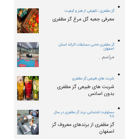
گز مظفری ، تلفیقی از هنر و کیفیت
معرفی جعبه گل مرغ گز مظفری
گز مظفری حامی مسابقات کاراته استان
اصفهان
مراسم...
شربت های طبیعی گز مظفری
شربت های طبیعی گز مظفری
بدون اسانس
مسئولیت اجتماعی برند گز مظفری در سال
98
گز مظفری از برندهای معروف گز
اصفهان