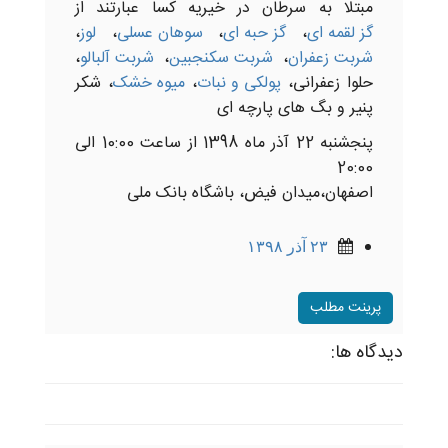
مبتلا به سرطان در خیریه کسا عبارتند از
گز لقمه ای
،
گز حبه ای
،
سوهان عسلی
،
لوز
،
شربت زعفران
،
شربت سکنجبین
،
شربت آلبالو
،
حلوا زعفرانی،
پولکی و نبات
،
میوه خشک
، شکر
پنیر و بگ های پارچه ای
پنجشنبه 22 آذر ماه 1398 از ساعت 10:00 الی
20:00
اصفهان،میدان فیض، باشگاه بانک ملی
۲۳ آذر ۱۳۹۸
پرینت مطلب
دیدگاه ها: