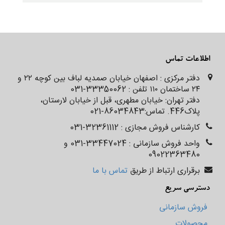
اطلاعات تماس
دفتر مرکزی : اصفهان خیابان صمدیه لباف بین کوچه ۲۲ و
۲۴ ساختمان ۱۱۰ تلفن : 33350062-031
دفتر تهران: خیابان مطهری، قبل از خیابان لارستان،
پلاک‌‌‌‌‌‌446. تماس:86034843-021
کارشناس فروش مجازی : 32361112-031
واحد فروش سازمانی : 33447024-031 و
09022363480
برقراری ارتباط از طریق
تماس با ما
دسترسی سریع
فروش سازمانی
محصولات