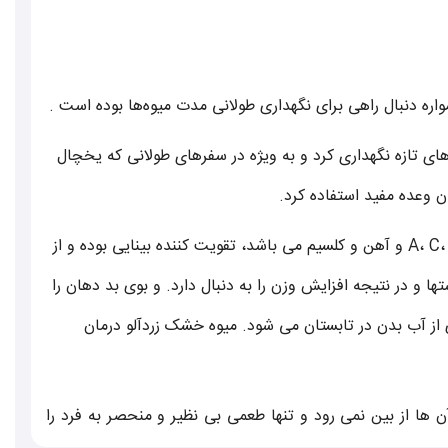
واره دنبال راهی برای نگهداری طولانی‌ مدت میوه‌ها بوده است .
اى تازه نگهدارى كرد و به ويژه در سفرهاى طولانى كه يخچال
وعده مفيد استفاده کرد.
خواص برگ زردآلو: میوه خشک تازه زردآلو دارای ويتامين های A، C، K و آهن و کلسيم می باشد، تقويت کننده بينايی بوده و از
 و در نتيجه افزايش وزن را به دنبال دارد. و بوی بد دهان را
 از آب بدن در تابستان می شود. میوه خشک زردآلو درمان
ها از بين نمی رود و تنها طعمی بی نظير و منحصر به فرد را