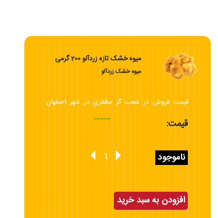
میوه خشک تازه زردآلو 200 گرمی
میوه خشک زردآلو
قیمت فروش در شعب گز مظفری در شهر اصفهان
است
-----
قیمت:
ناموجود
افزودن به سبد خرید