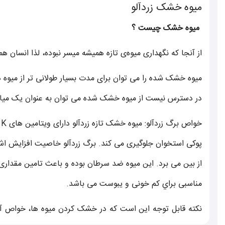
میوه خشک زردآلو
میوه خشک چیست ؟
از آنجا که نگهداری میوه‌ی تازه همیشه میسر نبوده، لذا انسان هم
ميوه خشک شده را مى توان براى مدت بسيار طولانى تر از ميوه ه
در دسترس نيست از ميوه خشک شده مى توان به عنوان يک ميان 
پوکی استخوان جلوگيری می کند. برگ زردآلو خاصيت افزايش اشتها
از بين می برد. اين ميوه ضد سرطان بوده و باعث تامين مقداری
مناسبی براي کم خونی و يبوست می باشد.
نکته قابل توجه این است که در خشک کردن ميوه ها، خواص آن 