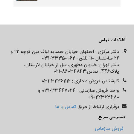
اطلاعات تماس
دفتر مرکزی : اصفهان خیابان صمدیه لباف بین کوچه ۲۲ و
۲۴ ساختمان ۱۱۰ تلفن : 33350062-031
دفتر تهران: خیابان مطهری، قبل از خیابان لارستان،
پلاک‌‌‌‌‌‌446. تماس:86034843-021
کارشناس فروش مجازی : 32361112-031
واحد فروش سازمانی : 33447024-031 و
09022363480
برقراری ارتباط از طریق
تماس با ما
دسترسی سریع
فروش سازمانی